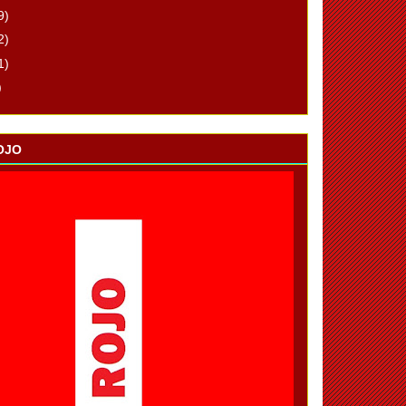
9)
2)
1)
)
OJO