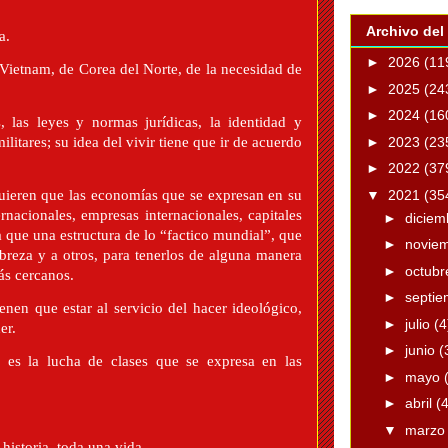
Archivo del
a.
►
2026
(11
Vietnam, de Corea del Norte, de la necesidad de
►
2025
(24
►
2024
(16
, las leyes y normas jurídicas, la identidad y
►
2023
(23
ilitares; su idea del vivir tiene que ir de acuerdo
►
2022
(37
▼
2021
(35
uieren que las economías que se expresan en su
rnacionales, empresas internacionales, capitales
►
dicie
a que una estructura de lo “factico mundial”, que
►
novie
obreza y a otros, para tenerlos de alguna manera
►
octub
ás cercanos.
►
septi
enen que estar al servicio del hacer ideológico,
►
julio
(4
er.
►
junio
(
 es la lucha de clases que se expresa en las
►
mayo
►
abril
(
▼
marz
istoria, toda una vida...