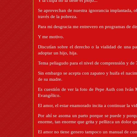
Y la culpa no la tiene el piojo...
Se aprovechan de nuestra ignorancia implantada, o
través de la pobreza.
Para mi desgracia me entrevero en programas de disc
Y me motivo.
Discutían sobre el derecho o la vialidad de una p
adoptar un hijo, hija.
Tema peliagudo para el nivel de comprensión y de 7
Sin embargo se acepta con zapateo y huifa el nacim
de su madre.
Es cuestión de ver la foto de Pepe Auth con Iván
Evangélico.
El amor, el estar enamorado incita a continuar la vid
Por ahí se asoma un parto porque se puede y porqu
enorme, tan enorme que grita y pellizca un dolor qu
El amor no tiene genero tampoco un manual de co