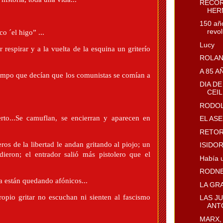
RECOR
HER
150 añ
revol
o ´el higo” ...
Lucy
respirar y a la vuelta de la esquina un griterío
ROLAN
A 85 
iempo que decían que los comunistas se comían a
DIA DE
CEI
RODOL
erto...Se camuflan, se encierran y aparecen en
EL AS
RETOR
os de la libertad le andan gritando al piojo; un
ISIDO
dieron; el entrador salió más pistolero que el
Había u
RODNE
 están quedando afónicos...
LA GR
opio gritar no escuchan ni sienten al fascismo
LAS J
ANTO
MARX,