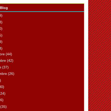
 Blog
9)
3)
0)
5)
9)
4)
mbre
(44)
mbre
(42)
re
(37)
embre
(26)
)
30)
(24)
46)
o
(35)