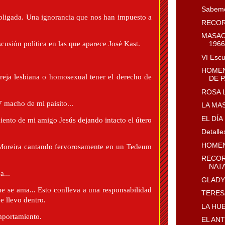
Sabemo
bligada. Una ignorancia que nos han impuesto a
RECOR
MASAC
usión política en las que aparece José Kast.
1966
VI Esc
HOMEN
areja lesbiana o homosexual tener el derecho de
DE P
ROSA 
 macho de mi paisito...
LA MA
EL DÍ
iento de mi amigo Jesús dejando intacto el útero
Detalle
HOMEN
 Moreira cantando fervorosamente en un Tedeum
RECOR
NATA
a...
GLADYS
e se ama... Esto conlleva a una responsabilidad
TERES
e llevo dentro.
LA HU
mportamiento.
EL AN