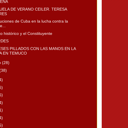
LENA
CUELA DE VERANO CEILER. TERESA
RES
uciones de Cuba en la lucha contra la
e...
to histórico y el Constituyente
RDES
ESES PILLADOS CON LAS MANOS EN LA
A EN TEMUCO
o
(28)
(38)
4)
6)
6)
4)
1)
4)
5)