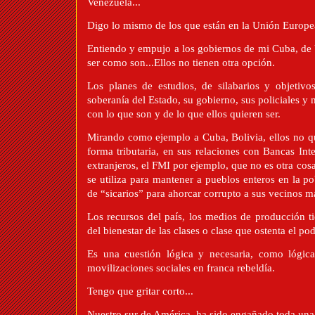
Venezuela...
Digo lo mismo de los que están en
la Unión Europe
Entiendo y empujo a los gobiernos de mi Cuba, de 
ser como son...Ellos no tienen otra opción.
Los planes de estudios, de silabarios y objetivos
soberanía del Estado, su gobierno, sus policiales y m
con lo que son y de lo que ellos quieren ser.
Mirando como ejemplo a Cuba, Bolivia, ellos no q
forma tributaria, en sus relaciones con Bancas Inte
extranjeros, el FMI por ejemplo, que no es otra cos
se utiliza para mantener a pueblos enteros en la p
de “sicarios” para ahorcar corrupto a sus vecinos m
Los recursos del país, los medios de producción ti
del bienestar de las clases o clase que ostenta el pod
Es una cuestión lógica y necesaria, como lógica
movilizaciones sociales en franca rebeldía.
Tengo que gritar corto...
Nuestro sur de América, ha sido engañado toda una h