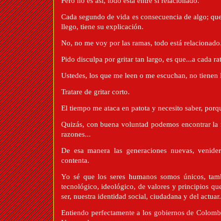
Pero no es así, todo está entre si relacionado.
Cada segundo de vida es consecuencia de algo; que lo
llego, tiene su explicación.
No, no me voy por las ramas, todo está relacionado
Pido disculpa por gritar tan largo, es que...a cada r
Ustedes, los que me leen o me escuchan, no tienen la
Tratare de gritar corto.
El tiempo me ataca en patota y necesito saber, por
Quizás, con buena voluntad podemos encontrar la 
razones...
De esa manera las generaciones nuevas, venider
contenta.
Yo sé que los seres humanos somos únicos, tamb
tecnológico, ideológico, de valores y principios q
ser, nuestra identidad social, ciudadana y del actuar.
Entiendo perfectamente a los gobiernos de Colombi