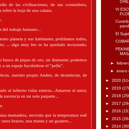
CHI
ollo de las civilizaciones, de sus costumbres,
VI ES
a sobre la hoja de una catana.
FLO
e.
Contrib
pand
 del trabajo humano...
El Suje
estro planeta y sus habitantes, podríamos todos,
COBA
Pero; ... algo muy feo se ha quedado incrustado,
PEKIN
MAS
en busca de pepas de oro, un diamante; podemos
►
febrer
te a un espejo haciéndose el “pelín”.
►
enero
lecto, nuestro propio Anden, de desinfectar, de
►
2020
(51
►
2019
(27
o al infierno vidas enteras...Amarran el amor,
►
2018
(25
, la nacencia en un solo paquete...
►
2017
(29
e.
►
2016
(15
 una mamadera, necesita que la temperatura esté
►
2015
(28
r unos brazos, una manta y un guatero...
►
2014
(36