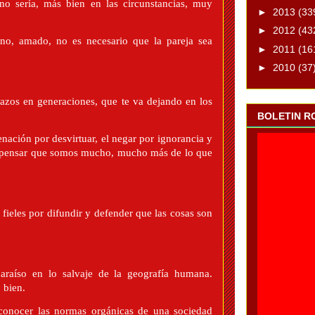
 no sería, más bien en las circunstancias, muy
►
2013
(33
►
2012
(43
gno, amado, no es necesario que la pareja sea
►
2011
(16
►
2010
(37
razos en generaciones, que te va dejando en los
BOLETIN R
ación por desvirtuar, el negar por ignorancia y
 a pensar que somos mucho, mucho más de lo que
ieles por difundir y defender que las cosas son
raíso en lo salvaje de la geografía humana.
 bien.
 conocer las normas orgánicas de una sociedad